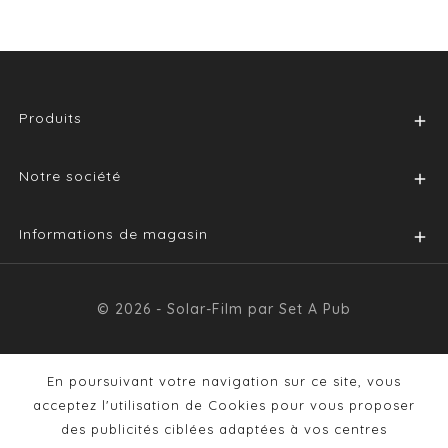
Produits

Notre société

Informations de magasin

© 2026 - Solar-Film par Set A Pub
En poursuivant votre navigation sur ce site, vous
acceptez l'utilisation de Cookies pour vous proposer
des publicités ciblées adaptées à vos centres