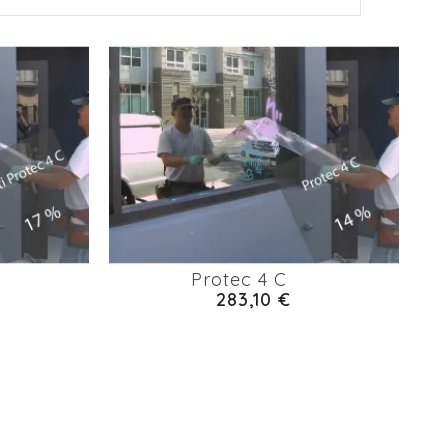
C
Protec 4 C
283,10 €