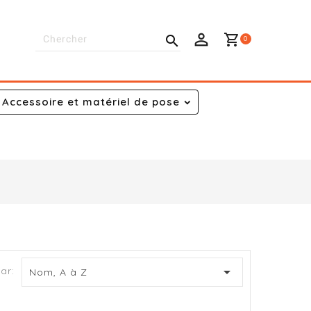
shopping_cart

0
Accessoire et matériel de pose

par:
Nom, A à Z