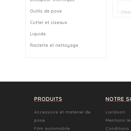
Outils de pose
Cutter et ciseaux
Liquide
Raclette et nettoyage
PRODUITS
NOTRE S
Accessoire et matériel de
Livraison
pose
Mentions lé
Film automobile
Conditions