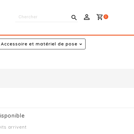
shopping_cart

0
Accessoire et matériel de pose
isponible
ts arrivent