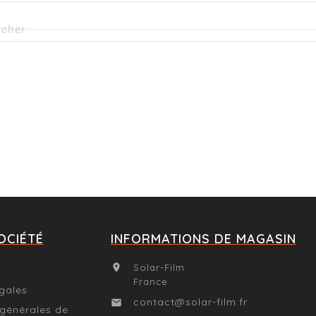
OCIÉTÉ
INFORMATIONS DE MAGASIN
Solar-Film

France
gales
contact@solar-film.fr

 générales de