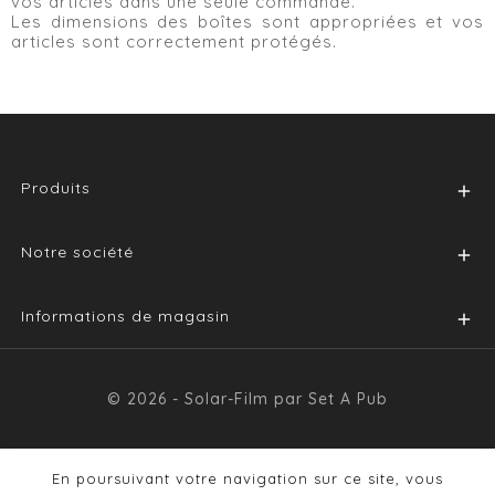
vos articles dans une seule commande.
Les dimensions des boîtes sont appropriées et vos
articles sont correctement protégés.
Produits

Notre société

Informations de magasin

© 2026 - Solar-Film par Set A Pub
En poursuivant votre navigation sur ce site, vous