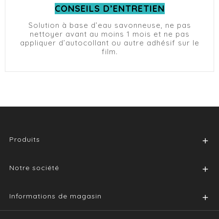
CONSEILS D’ENTRETIEN
Solution à base d’eau savonneuse, ne pas
nettoyer avant au moins 1 mois et ne pas
appliquer d’autocollant ou autre adhésif sur le
film.
Produits

Notre société

Informations de magasin
