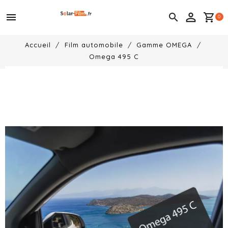
menu

shopping_cart
0
Accueil
Film automobile
Gamme OMEGA
Omega 495 C