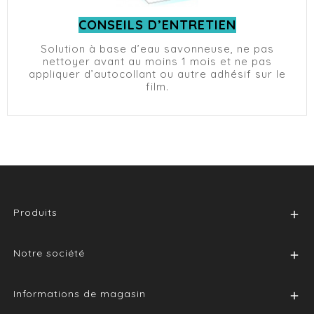
CONSEILS D’ENTRETIEN
Solution à base d’eau savonneuse, ne pas
nettoyer avant au moins 1 mois et ne pas
appliquer d’autocollant ou autre adhésif sur le
film.
Produits

Notre société

Informations de magasin
