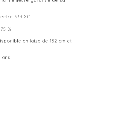
t la meilleure garantie de sa
pectra 333 XC
 75 %
sponible en laize de 152 cm et
0 ans