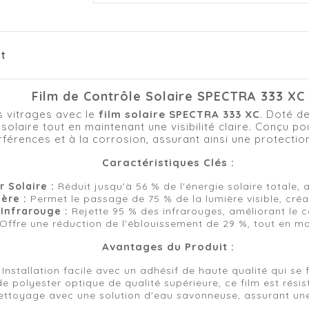
it
Film de Contrôle Solaire SPECTRA 333 XC
s vitrages avec le
film solaire SPECTRA 333 XC
. Doté d
solaire tout en maintenant une visibilité claire. Conçu po
rférences et à la corrosion, assurant ainsi une protectio
Caractéristiques Clés :
 Solaire :
Réduit jusqu'à 56 % de l'énergie solaire totale, a
ère :
Permet le passage de 75 % de la lumière visible, cré
 Infrarouge :
Rejette 95 % des infrarouges, améliorant le c
Offre une réduction de l'éblouissement de 29 %, tout en mai
Avantages du Produit :
Installation facile avec un adhésif de haute qualité qui se f
polyester optique de qualité supérieure, ce film est résis
ttoyage avec une solution d'eau savonneuse, assurant une