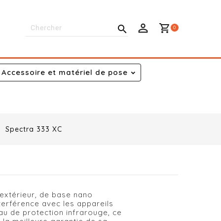
shopping_cart

0
Accessoire et matériel de pose
Spectra 333 XC
 extérieur, de base nano
terférence avec les appareils
eau de protection infrarouge, ce