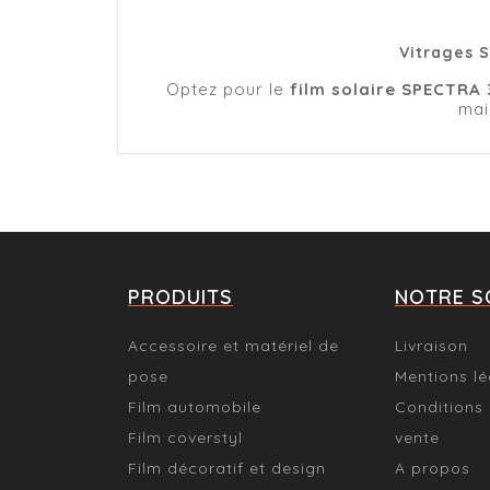
Vitrages S
Optez pour le
film solaire SPECTRA 
mai
PRODUITS
NOTRE S
Accessoire et matériel de
Livraison
pose
Mentions lé
Film automobile
Conditions
Film coverstyl
vente
Film décoratif et design
A propos