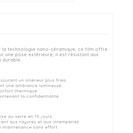
e la technologie nano-céramique, ce film offre
ur une pose extérieure, il est résistant aux
n durable.
ssurant un intérieur plus frais.
ant une ambiance lumineuse.
onfort thermique.
ntenant la confidentialité.
ixe au verre en 15 jours.
tant aux rayures et aux intempéries.
 maintenance sans effort.