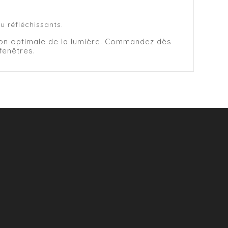
ou réfléchissants.
ion optimale de la lumière. Commandez dès
fenêtres.