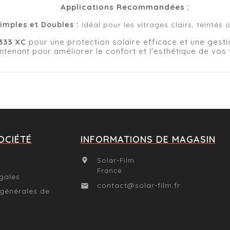
Applications Recommandées :
imples et Doubles :
Idéal pour les vitrages clairs, teintés 
333 XC
pour une protection solaire efficace et une gest
ntenant pour améliorer le confort et l'esthétique de vos 
OCIÉTÉ
INFORMATIONS DE MAGASIN
Solar-Film

France
gales
contact@solar-film.fr

 générales de