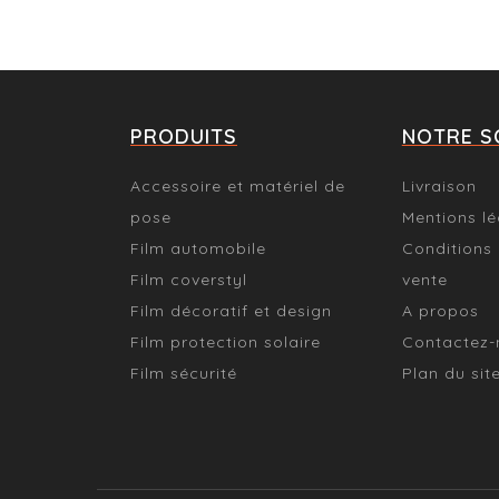
PRODUITS
NOTRE S
Accessoire et matériel de
Livraison
pose
Mentions lé
Film automobile
Conditions
Film coverstyl
vente
Film décoratif et design
A propos
Film protection solaire
Contactez-
Film sécurité
Plan du sit