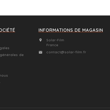
OCIÉTÉ
INFORMATIONS DE MAGASIN
Solar-Film

France
gales
contact@solar-film.fr

 générales de
nous
e